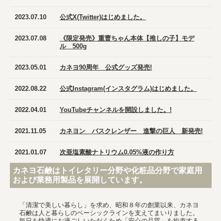
2023.07.10
公式X(Twitter)はじめました。
2023.07.08
《限定発売》重曹ちゃん本体【推しの子】モデ
ル 500g
2023.05.01
カネヨ90周年 公式グッズ発売!
2022.08.22
公式Instagram(インスタグラム)はじめました。
2022.04.01
YouTubeチャンネルを開設しました。!
2021.11.05
カネヨン バスクレンザー 進撃の巨人 新発売!
2021.01.07
次亜塩素酸ナトリウム0.05%液の作り方
カネヨ石鹸はトイレタリー分野や化粧品分野で家庭用
および業務用製品を展開しています。
「清潔で美しい暮らし」を求め、昭和８年の創業以来、カネヨ
石鹸は人と暮らしのベーシックラインを支えてまいりました。
毎日を快適にお過ごしいただくため「安心の品質」を約束する