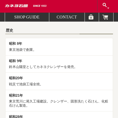
SHOP GUIDE
CONTACT
歴史
昭和 8年
東京池袋で創業。
昭和 9年
鈴木山陽堂としてカネヨクレンザーを発売。
昭和20年
戦災で池袋工場全焼。
昭和21年
東京荒川に尾久工場建設。クレンザー、固形洗たく石けん、化粧
石けん製造。
昭和28年